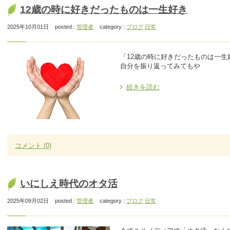
12歳の時に好きだったものは一生好き
2025年10月01日
posted :
管理者
category :
ブログ
日常
「12歳の時に好きだったものは一
自分を振り返ってみてもや
続きを読む
コメント
(0)
いにしえ時代のオタ活
2025年09月02日
posted :
管理者
category :
ブログ
日常