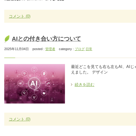
コメント
(0)
AIとの付き合い方について
2025年11月04日
posted :
管理者
category :
ブログ
日常
最近どこを見ても右も左もAI、AIじ
えました。 デザイン
続きを読む
コメント
(0)