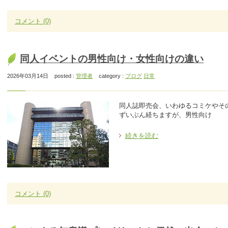
コメント
(0)
同人イベントの男性向け・女性向けの違い
2026年03月14日
posted :
管理者
category :
ブログ
日常
同人誌即売会、いわゆるコミケやそ
ずいぶん経ちますが、男性向け
続きを読む
コメント
(0)