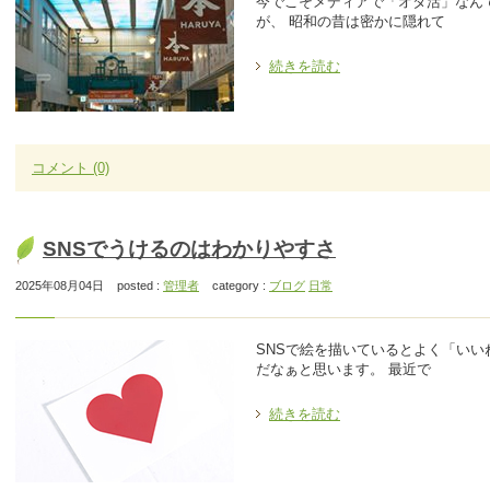
今でこそメディアで「オタ活」なん
が、 昭和の昔は密かに隠れて
続きを読む
コメント
(0)
SNSでうけるのはわかりやすさ
2025年08月04日
posted :
管理者
category :
ブログ
日常
SNSで絵を描いているとよく「い
だなぁと思います。 最近で
続きを読む