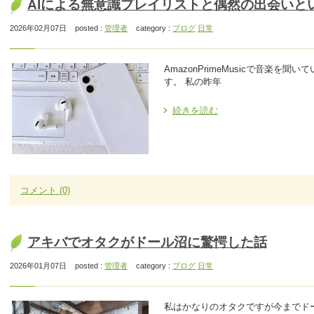
AIによる無意識プレイリストと偶然の出会いと
2026年02月07日
posted :
管理者
category :
ブログ
日常
AmazonPrimeMusicで音楽
す。 私の昨年
続きを読む
コメント
(0)
アキバでオタクがドール沼に驚愕した話
2026年01月07日
posted :
管理者
category :
ブログ
日常
私はかなりのオタクですが今までド