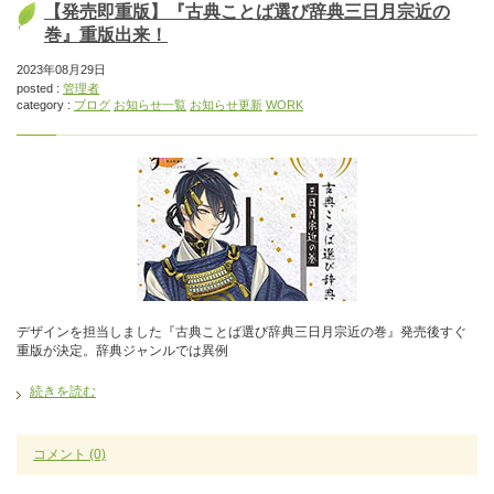
【発売即重版】『古典ことば選び辞典三日月宗近の
巻』重版出来！
2023年08月29日
posted :
管理者
category :
ブログ
お知らせ一覧
お知らせ更新
WORK
デザインを担当しました『古典ことば選び辞典三日月宗近の巻』発売後すぐ
重版が決定。辞典ジャンルでは異例
続きを読む
コメント
(0)