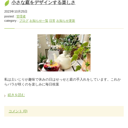
小さな庭をデザインする楽しさ
2023年10月25日
posted :
管理者
category :
ブログ
お知らせ一覧
日常
お知らせ更新
私は土いじりが趣味で休みの日はせっせと庭の手入れをしています。これか
らバラが咲くのを楽しみに毎日枝葉
続きを読む
コメント
(0)