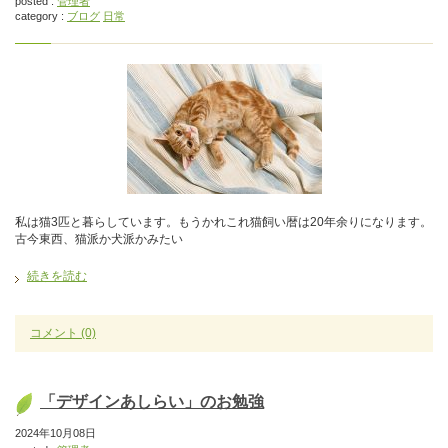
posted :
管理者
category :
ブログ
日常
私は猫3匹と暮らしています。もうかれこれ猫飼い暦は20年余りになります。
古今東西、猫派か犬派かみたい
続きを読む
コメント
(0)
「デザインあしらい」のお勉強
2024年10月08日