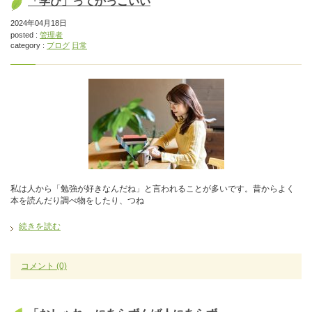
「学び」ってかっこいい
2024年04月18日
posted :
管理者
category :
ブログ
日常
私は人から「勉強が好きなんだね」と言われることが多いです。昔からよく
本を読んだり調べ物をしたり、つね
続きを読む
コメント
(0)