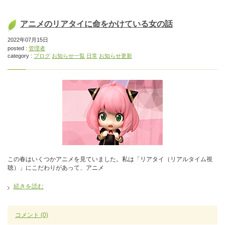
アニメのリアタイに命をかけている女の話
2022年07月15日
posted :
管理者
category :
ブログ
お知らせ一覧
日常
お知らせ更新
この春はいくつかアニメを見ていました。私は「リアタイ（リアルタイム視
聴）」にこだわりがあって、アニメ
続きを読む
コメント
(0)