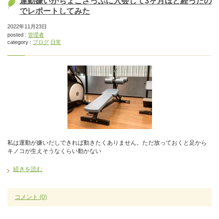
運動嫌いがちょこざっぷに入会して3ヶ月ほど経ったの
でレポートしてみた
2022年11月23日
posted :
管理者
category :
ブログ
日常
私は運動が嫌いだしできれば動きたくありません。ただ放っておくと足から
キノコが生えそうなくらい動かない
続きを読む
コメント
(0)