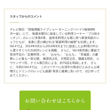
スタッフからのコメント
テレビ朝日 「情報満載ライブショー モーニングバード! (毎朝8時
月〜金)」にて、 毎週水曜日に放送している料理コーナー「プロ技キ
ッチン! 」のレシピ本第4弾。 超有名料理人を親に持つ新進気鋭のシ
ェフたちが、 各家に受け継がれる“家庭料理の秘密”を伝授します。
Vol.4では、2014年4月から2014年8月までに放送したお料理の中か
ら選りすぐりの大好評レシピを掲載。 さらに、Vol.4発売後に番組で
実演予定の「定番料理」や、「おせち」「おもち」「常備菜」の豪
華レシピ集も一挙公開。 柳原尚之氏、片岡宏之氏、陳建太郎氏、コ
ウケンテツ氏、ナイル善己氏による、約70品を収録します。 さら
に、今回のVol.4では、 このコーナーに出演中の島谷ひとみさんも味
噌汁とドリンクのレシピも披露! 美容と健康に良いので、ぜひ作って
みてください。