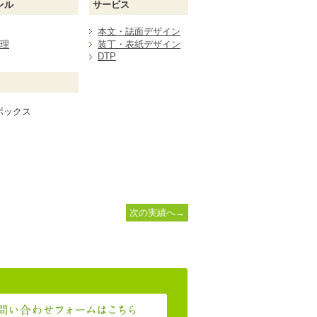
ンル
サービス
本文・誌面デザイン
理
装丁・表紙デザイン
DTP
ボックス
次の実績へ→