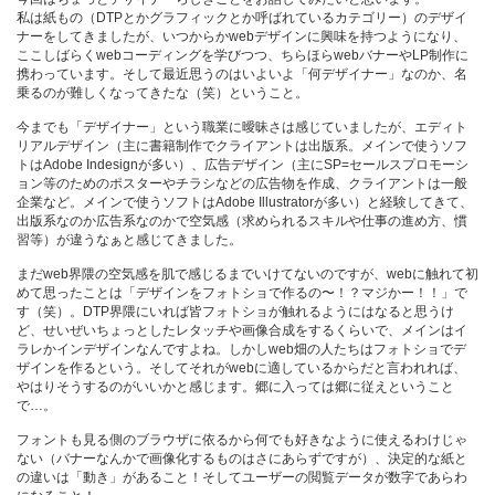
私は紙もの（DTPとかグラフィックとか呼ばれているカテゴリー）のデザイ
ナーをしてきましたが、いつからかwebデザインに興味を持つようになり、
ここしばらくwebコーディングを学びつつ、ちらほらwebバナーやLP制作に
携わっています。そして最近思うのはいよいよ「何デザイナー」なのか、名
乗るのが難しくなってきたな（笑）ということ。
今までも「デザイナー」という職業に曖昧さは感じていましたが、エディト
リアルデザイン（主に書籍制作でクライアントは出版系。メインで使うソフ
トはAdobe Indesignが多い）、広告デザイン（主にSP=セールスプロモーシ
ョン等のためのポスターやチラシなどの広告物を作成、クライアントは一般
企業など。メインで使うソフトはAdobe Illustratorが多い）と経験してきて、
出版系なのか広告系なのかで空気感（求められるスキルや仕事の進め方、慣
習等）が違うなぁと感じてきました。
まだweb界隈の空気感を肌で感じるまでいけてないのですが、webに触れて初
めて思ったことは「デザインをフォトショで作るの〜！？マジかー！！」で
す（笑）。DTP界隈にいれば皆フォトショが触れるようにはなると思うけ
ど、せいぜいちょっとしたレタッチや画像合成をするくらいで、メインはイ
ラレかインデザインなんですよね。しかしweb畑の人たちはフォトショでデ
ザインを作るという。そしてそれがwebに適しているからだと言われれば、
やはりそうするのがいいかと感じます。郷に入っては郷に従えということ
で…。
フォントも見る側のブラウザに依るから何でも好きなように使えるわけじゃ
ない（バナーなんかで画像化するものはさにあらずですが）、決定的な紙と
の違いは「動き」があること！そしてユーザーの閲覧データが数字であらわ