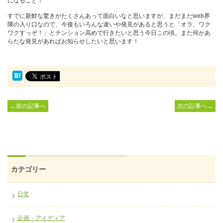
になること！
すでに新鮮な驚きがたくさんあって面白いなと思いますが、まだまだweb界
隈の入り口なので、今後もいろんな違いや発見があると思うと「オラ、ワク
ワクすっぞ！」とテンション高めで行きたいと思う今日この頃。また何かあ
らたな発見があればお知らせしたいと思います！
←前の記事へ
次の記事へ→
カテゴリー
日常
企画・アイディア