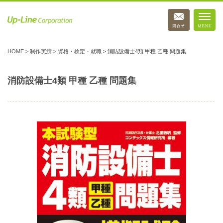
HOME
>
制作実績
>
資格・検定・就職
>
消防設備士4類 甲種 乙種 問題集
消防設備士4類 甲種 乙種 問題集