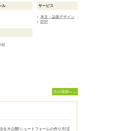
ンル
サービス
本文・誌面デザイン
DTP
本社
次の実績へ→
法を大公開!シュートフォームの作り方!正