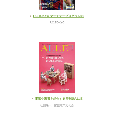
F.C.TOKYO マッチデープログラム01
F.C.TOKYO
電気や家電を紹介する月刊誌ALLE
社団法人 家庭電気文化会